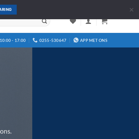
Over ons
Contact
ARING
10:00 - 17:00
0255-530647
APP MET ONS
ons.