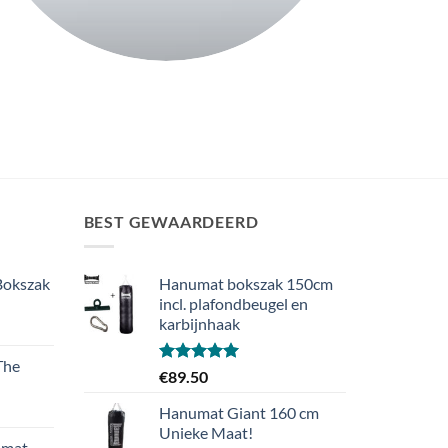
BEST GEWAARDEERD
Bokszak
Hanumat bokszak 150cm
incl. plafondbeugel en
karbijnhaak
rijsklasse:
€149.99
The
ot
Gewaardeerd
€
89.50
)
€225.00
5.00
uit 5
ijsklasse:
Hanumat Giant 160 cm
9.99
Unieke Maat!
umat