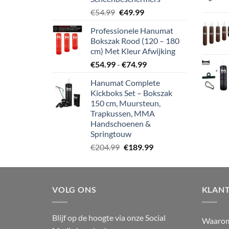
Oorspronkelijke
Huidige
€
54.99
€
49.99
prijs
prijs
Professionele Hanumat
was:
is:
Bokszak Rood (120 – 180
€54.99.
€49.99.
cm) Met Kleur Afwijking
Prijsklasse:
€
54.99
-
€
74.99
€54.99
Hanumat Complete
tot
Kickboks Set – Bokszak
€74.99
150 cm, Muursteun,
Trapkussen, MMA
Handschoenen &
Springtouw
Oorspronkelijke
Huidige
€
204.99
€
189.99
prijs
prijs
was:
is:
€204.99.
€189.99.
VOLG ONS
KLANT
Blijf op de hoogte via onze Social
Waaro