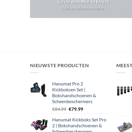
Circle with Blur In Effect
Add any elements here..
NIEUWSTE PRODUCTEN
MEES
Hanumat Pro 2
Kickboksen Set |
Bokshandschoenen &
Scheenbeschermers
Oorspronkelijke
Huidige
€
84.99
€
79.99
prijs
prijs
Hanumat Kickboks Set Pro
was:
is:
2 | Bokshandschoenen &
€84.99.
€79.99.
Scheenbeschermers