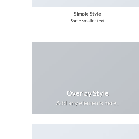
Simple Style
Some smaller text
Overlay Style
Add any elements here..