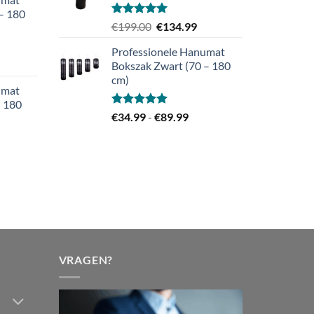
t
– 180
139.99
Gewaardeerd
Oorspronkelijke
Huidige
€
199.00
€
134.99
5.00
uit 5
prijs
prijs
Professionele Hanumat
was:
is:
jsklasse:
Bokszak Zwart (70 – 180
€199.00.
€134.99.
.99
cm)
umat
– 180
.99
Gewaardeerd
Prijsklasse:
€
34.99
-
€
89.99
5.00
uit 5
€34.99
jsklasse:
tot
.99
€89.99
.99
VRAGEN?