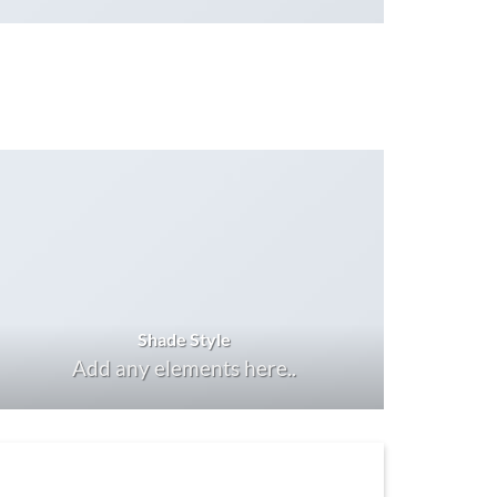
Shade Style
Add any elements here..