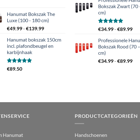
to
Bokszak Zwart (70 
€
cm)
Hanumat Bokszak The
Luxe (100 - 180 cm)
Prijsklasse:
€
49.99
-
€
139.99
Gewaardeerd
Pri
€
34.99
-
€
89.99
5.00
uit 5
€49.99
€34
Hanumat bokszak 150cm
Professionele Han
tot
tot
incl. plafondbeugel en
Bokszak Rood (70 
€139.99
€89
karbijnhaak
cm)
Pri
€
34.99
-
€
89.99
€34
Gewaardeerd
€
89.50
5.00
uit 5
tot
€89
ENSERVICE
PRODUCTCATEGORIEËN
m Hanumat
Handschoenen