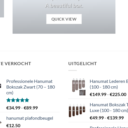
A beautiful box.
QUICK VIEW
TE VERKOCHT
UITGELICHT
Professionele Hanumat
Hanumat Lederen 
Bokszak Zwart (70 – 180
(100 - 180 cm)
cm)
P
€
149.99
-
€
225.00
Hanumat Bokszak 
t
Gewaardeerd
Prijsklasse:
€
34.99
-
€
89.99
Luxe (100 - 180 cm
5.00
uit 5
€34.99
Pr
€
49.99
-
€
139.99
hanumat plafondbeugel
tot
€4
€
12.50
€89.99
Professionele Han