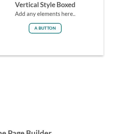
Vertical Style Boxed
Add any elements here..
A BUTTON
he Page Builder.