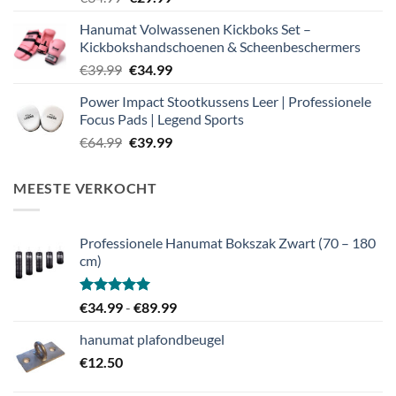
prijs
prijs
Hanumat Volwassenen Kickboks Set –
was:
is:
Kickbokshandschoenen & Scheenbeschermers
€34.99.
€29.99.
Oorspronkelijke
Huidige
€
39.99
€
34.99
prijs
prijs
Power Impact Stootkussens Leer | Professionele
was:
is:
Focus Pads | Legend Sports
€39.99.
€34.99.
Oorspronkelijke
Huidige
€
64.99
€
39.99
prijs
prijs
was:
is:
MEESTE VERKOCHT
€64.99.
€39.99.
Professionele Hanumat Bokszak Zwart (70 – 180
cm)
Gewaardeerd
Prijsklasse:
€
34.99
-
€
89.99
5.00
uit 5
€34.99
hanumat plafondbeugel
tot
€
12.50
€89.99