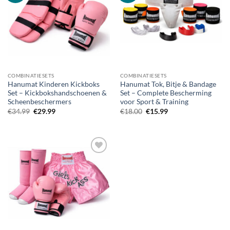
COMBINATIESETS
COMBINATIESETS
Hanumat Kinderen Kickboks
Hanumat Tok, Bitje & Bandage
Set – Kickbokshandschoenen &
Set – Complete Bescherming
Scheenbeschermers
voor Sport & Training
Oorspronkelijke
Huidige
Oorspronkelijke
Huidige
€
34.99
€
29.99
€
18.00
€
15.99
prijs
prijs
prijs
prijs
was:
is:
was:
is:
€34.99.
€29.99.
€18.00.
€15.99.
Zet op
verlanglijst