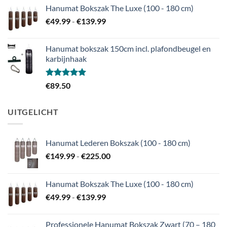
Hanumat Bokszak The Luxe (100 - 180 cm)
Prijsklasse:
€
49.99
-
€
139.99
€49.99
tot
Hanumat bokszak 150cm incl. plafondbeugel en
€139.99
karbijnhaak
Gewaardeerd
€
89.50
5.00
uit 5
UITGELICHT
Hanumat Lederen Bokszak (100 - 180 cm)
Prijsklasse:
€
149.99
-
€
225.00
€149.99
tot
Hanumat Bokszak The Luxe (100 - 180 cm)
€225.00
Prijsklasse:
€
49.99
-
€
139.99
€49.99
tot
Professionele Hanumat Bokszak Zwart (70 – 180