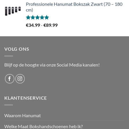
Professionele Hanumat Bokszak Zwart (70 – 180
was:
is:
cm)
€199.00.
€134.99.
Gewaardeerd
Prijsklasse:
€
34.99
-
€
89.99
5.00
uit 5
€34.99
tot
€89.99
VOLG ONS
Blijf op de hoogte via onze Social Media kanalen!
KLANTENSERVICE
Waarom Hanumat
Welke Maat Bokshandschoenen heb ik?