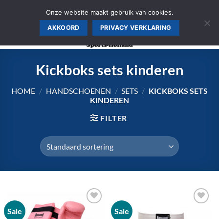
Ga
AANMELDEN SPORTSCHOOL, WINKEL PRIJS >>
Onze website maakt gebruik van cookies.
naar
AKKOORD
PRIVACY VERKLARING
inhoud
Kickboks sets kinderen
HOME
/
HANDSCHOENEN
/
SETS
/
KICKBOKS SETS
KINDEREN
FILTER
Sale
Sale
Zet op
Zet op
verlanglijst
verlanglijst