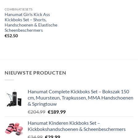
COMBINATIESETS
Hanumat Girls Kick Ass
Kickboks Set – Shorts,
Handschoenen & Elastische
Scheenbeschermers
€
52.50
NIEUWSTE PRODUCTEN
Hanumat Complete Kickboks Set – Bokszak 150
cm, Muursteun, Trapkussen, MMA Handschoenen
& Springtouw
Oorspronkelijke
Huidige
€
204.99
€
189.99
prijs
prijs
Hanumat Kinderen Kickboks Set –
was:
is:
Kickbokshandschoenen & Scheenbeschermers
€204.99.
€189.99.
Oorspronkelijke
Huidige
€
34.99
€
29.99