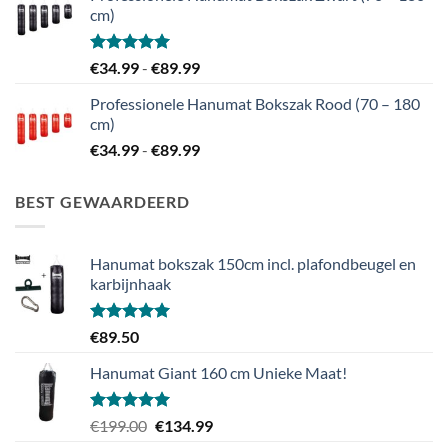
€139.99
cm)
Gewaardeerd
Prijsklasse:
€
34.99
-
€
89.99
5.00
uit 5
€34.99
Professionele Hanumat Bokszak Rood (70 – 180
tot
cm)
€89.99
Prijsklasse:
€
34.99
-
€
89.99
€34.99
tot
BEST GEWAARDEERD
€89.99
Hanumat bokszak 150cm incl. plafondbeugel en
karbijnhaak
Gewaardeerd
€
89.50
5.00
uit 5
Hanumat Giant 160 cm Unieke Maat!
Gewaardeerd
Oorspronkelijke
Huidige
€
199.00
€
134.99
5.00
uit 5
prijs
prijs