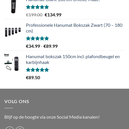
Gewaardeerd
Oorspronkelijke
Huidige
€
199.00
€
134.99
5.00
uit 5
prijs
prijs
Professionele Hanumat Bokszak Zwart (70 – 180
was:
is:
cm)
€199.00.
€134.99.
Gewaardeerd
Prijsklasse:
€
34.99
-
€
89.99
5.00
uit 5
€34.99
Hanumat bokszak 150cm incl. plafondbeugel en
tot
karbijnhaak
€89.99
Gewaardeerd
€
89.50
5.00
uit 5
VOLG ONS
Blijf op de hoogte via onze Social Media kanalen!