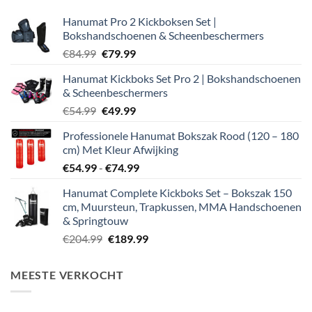
Hanumat Pro 2 Kickboksen Set |
Bokshandschoenen & Scheenbeschermers
Oorspronkelijke
Huidige
€
84.99
€
79.99
prijs
prijs
Hanumat Kickboks Set Pro 2 | Bokshandschoenen
was:
is:
& Scheenbeschermers
€84.99.
€79.99.
Oorspronkelijke
Huidige
€
54.99
€
49.99
prijs
prijs
Professionele Hanumat Bokszak Rood (120 – 180
was:
is:
cm) Met Kleur Afwijking
€54.99.
€49.99.
Prijsklasse:
€
54.99
-
€
74.99
€54.99
Hanumat Complete Kickboks Set – Bokszak 150
tot
cm, Muursteun, Trapkussen, MMA Handschoenen
€74.99
& Springtouw
Oorspronkelijke
Huidige
€
204.99
€
189.99
prijs
prijs
was:
is:
MEESTE VERKOCHT
€204.99.
€189.99.