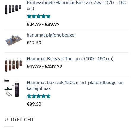
Professionele Hanumat Bokszak Zwart (70 – 180
cm)
Gewaardeerd
Prijsklasse:
€
34.99
-
€
89.99
5.00
uit 5
€34.99
hanumat plafondbeugel
tot
€
12.50
€89.99
Hanumat Bokszak The Luxe (100 - 180 cm)
Prijsklasse:
€
49.99
-
€
139.99
€49.99
tot
Hanumat bokszak 150cm incl. plafondbeugel en
€139.99
karbijnhaak
Gewaardeerd
€
89.50
5.00
uit 5
UITGELICHT