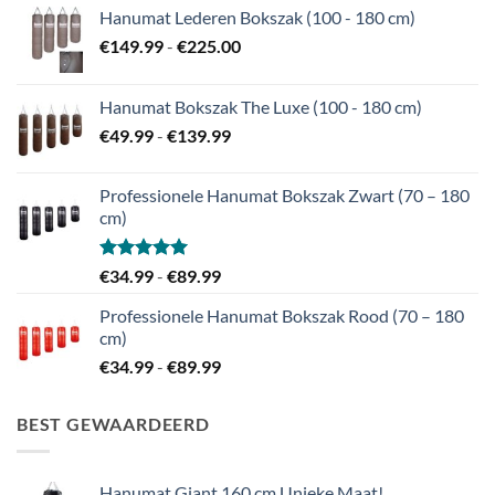
Hanumat Lederen Bokszak (100 - 180 cm)
Prijsklasse:
€
149.99
-
€
225.00
€149.99
tot
Hanumat Bokszak The Luxe (100 - 180 cm)
€225.00
Prijsklasse:
€
49.99
-
€
139.99
€49.99
tot
Professionele Hanumat Bokszak Zwart (70 – 180
€139.99
cm)
Gewaardeerd
Prijsklasse:
€
34.99
-
€
89.99
5.00
uit 5
€34.99
Professionele Hanumat Bokszak Rood (70 – 180
tot
cm)
€89.99
Prijsklasse:
€
34.99
-
€
89.99
€34.99
tot
BEST GEWAARDEERD
€89.99
Hanumat Giant 160 cm Unieke Maat!