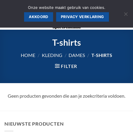
Ga
AANMELDEN SPORTSCHOOL, WINKEL PRIJS >>
Onze website maakt gebruik van cookies.
naar
AKKOORD
PRIVACY VERKLARING
inhoud
T-shirts
HOME
/
KLEDING
/
DAMES
/
T-SHIRTS
FILTER
Geen producten gevonden die aan je zoekcriteria voldoen.
NIEUWSTE PRODUCTEN