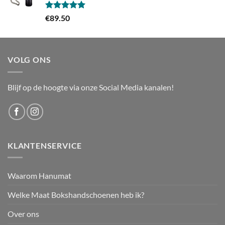
Gewaardeerd
€
89.50
5.00
uit 5
VOLG ONS
Blijf op de hoogte via onze Social Media kanalen!
KLANTENSERVICE
Waarom Hanumat
Welke Maat Bokshandschoenen heb ik?
Over ons