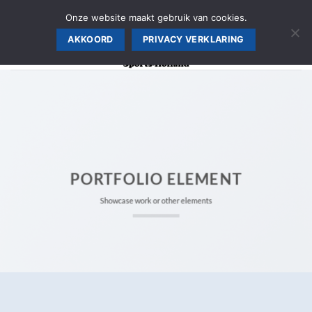
Ga
AANMELDEN SPORTSCHOOL, WINKEL PRIJS >>
Onze website maakt gebruik van cookies.
naar
AKKOORD
PRIVACY VERKLARING
inhoud
PORTFOLIO ELEMENT
Showcase work or other elements