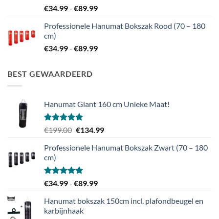
Gewaardeerd
Prijsklasse:
€
34.99
-
€
89.99
5.00
uit 5
€34.99
Professionele Hanumat Bokszak Rood (70 – 180
tot
cm)
€89.99
Prijsklasse:
€
34.99
-
€
89.99
€34.99
tot
BEST GEWAARDEERD
€89.99
Hanumat Giant 160 cm Unieke Maat!
Gewaardeerd
Oorspronkelijke
Huidige
€
199.00
€
134.99
5.00
uit 5
prijs
prijs
Professionele Hanumat Bokszak Zwart (70 – 180
was:
is:
cm)
€199.00.
€134.99.
Gewaardeerd
Prijsklasse:
€
34.99
-
€
89.99
5.00
uit 5
€34.99
Hanumat bokszak 150cm incl. plafondbeugel en
tot
karbijnhaak
€89.99