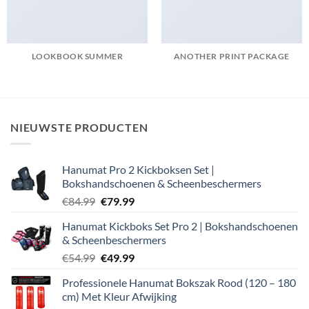
LOOKBOOK SUMMER
ANOTHER PRINT PACKAGE
NIEUWSTE PRODUCTEN
Hanumat Pro 2 Kickboksen Set |
Bokshandschoenen & Scheenbeschermers
Oorspronkelijke
Huidige
€
84.99
€
79.99
prijs
prijs
Hanumat Kickboks Set Pro 2 | Bokshandschoenen
was:
is:
& Scheenbeschermers
€84.99.
€79.99.
Oorspronkelijke
Huidige
€
54.99
€
49.99
prijs
prijs
Professionele Hanumat Bokszak Rood (120 – 180
was:
is:
cm) Met Kleur Afwijking
€54.99.
€49.99.