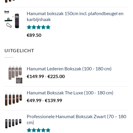
€49.99
tot
Hanumat bokszak 150cm incl. plafondbeugel en
€139.99
karbijnhaak
Gewaardeerd
€
89.50
5.00
uit 5
UITGELICHT
Hanumat Lederen Bokszak (100 - 180 cm)
Prijsklasse:
€
149.99
-
€
225.00
€149.99
tot
Hanumat Bokszak The Luxe (100 - 180 cm)
€225.00
Prijsklasse:
€
49.99
-
€
139.99
€49.99
tot
Professionele Hanumat Bokszak Zwart (70 – 180
€139.99
cm)