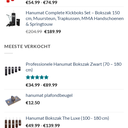
Prijsklasse:
€
54.99
-
€
74.99
€54.99
Hanumat Complete Kickboks Set – Bokszak 150
tot
cm, Muursteun, Trapkussen, MMA Handschoenen
€74.99
& Springtouw
Oorspronkelijke
Huidige
€
204.99
€
189.99
prijs
prijs
was:
is:
MEESTE VERKOCHT
€204.99.
€189.99.
Professionele Hanumat Bokszak Zwart (70 – 180
cm)
Gewaardeerd
Prijsklasse:
€
34.99
-
€
89.99
5.00
uit 5
€34.99
hanumat plafondbeugel
tot
€
12.50
€89.99
Hanumat Bokszak The Luxe (100 - 180 cm)
Prijsklasse:
€
49.99
-
€
139.99