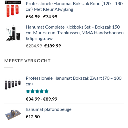
Professionele Hanumat Bokszak Rood (120 – 180
was:
is:
cm) Met Kleur Afwijking
€54.99.
€49.99.
Prijsklasse:
€
54.99
-
€
74.99
€54.99
Hanumat Complete Kickboks Set – Bokszak 150
tot
cm, Muursteun, Trapkussen, MMA Handschoenen
€74.99
& Springtouw
Oorspronkelijke
Huidige
€
204.99
€
189.99
prijs
prijs
was:
is:
MEESTE VERKOCHT
€204.99.
€189.99.
Professionele Hanumat Bokszak Zwart (70 – 180
cm)
Gewaardeerd
Prijsklasse:
€
34.99
-
€
89.99
5.00
uit 5
€34.99
hanumat plafondbeugel
tot
€
12.50
€89.99