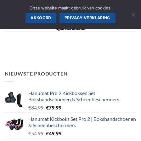
Ga
AANMELDEN SPORTSCHOOL, WINKEL PRIJS >>
Onze website maakt gebruik van cookies.
naar
AKKOORD
PRIVACY VERKLARING
inhoud
NIEUWSTE PRODUCTEN
Hanumat Pro 2 Kickboksen Set |
Bokshandschoenen & Scheenbeschermers
Oorspronkelijke
Huidige
€
84.99
€
79.99
prijs
prijs
Hanumat Kickboks Set Pro 2 | Bokshandschoenen
was:
is:
& Scheenbeschermers
€84.99.
€79.99.
Oorspronkelijke
Huidige
€
54.99
€
49.99
prijs
prijs