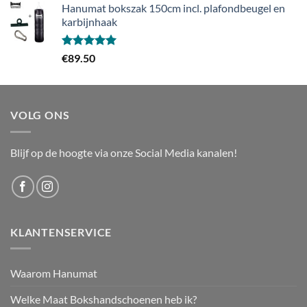
Hanumat bokszak 150cm incl. plafondbeugel en
tot
karbijnhaak
€89.99
Gewaardeerd
€
89.50
5.00
uit 5
VOLG ONS
Blijf op de hoogte via onze Social Media kanalen!
KLANTENSERVICE
Waarom Hanumat
Welke Maat Bokshandschoenen heb ik?