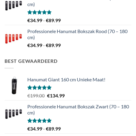
€139.99
cm)
Gewaardeerd
Prijsklasse:
€
34.99
-
€
89.99
5.00
uit 5
€34.99
Professionele Hanumat Bokszak Rood (70 – 180
tot
cm)
€89.99
Prijsklasse:
€
34.99
-
€
89.99
€34.99
tot
BEST GEWAARDEERD
€89.99
Hanumat Giant 160 cm Unieke Maat!
Gewaardeerd
Oorspronkelijke
Huidige
€
199.00
€
134.99
5.00
uit 5
prijs
prijs
Professionele Hanumat Bokszak Zwart (70 – 180
was:
is:
cm)
€199.00.
€134.99.
Gewaardeerd
Prijsklasse:
€
34.99
-
€
89.99
5.00
uit 5
€34.99