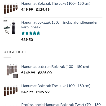
Hanumat Bokszak The Luxe (100 - 180 cm)
Prijsklasse:
€
49.99
-
€
139.99
€49.99
tot
Hanumat bokszak 150cm incl. plafondbeugel en
€139.99
karbijnhaak
Gewaardeerd
€
89.50
5.00
uit 5
UITGELICHT
Hanumat Lederen Bokszak (100 - 180 cm)
Prijsklasse:
€
149.99
-
€
225.00
€149.99
tot
Hanumat Bokszak The Luxe (100 - 180 cm)
€225.00
Prijsklasse:
€
49.99
-
€
139.99
€49.99
tot
Professionele Hanumat Bokszak Zwart (70 – 180