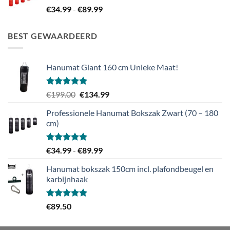
Prijsklasse:
€
34.99
-
€
89.99
€34.99
tot
BEST GEWAARDEERD
€89.99
Hanumat Giant 160 cm Unieke Maat!
Gewaardeerd
Oorspronkelijke
Huidige
€
199.00
€
134.99
5.00
uit 5
prijs
prijs
Professionele Hanumat Bokszak Zwart (70 – 180
was:
is:
cm)
€199.00.
€134.99.
Gewaardeerd
Prijsklasse:
€
34.99
-
€
89.99
5.00
uit 5
€34.99
Hanumat bokszak 150cm incl. plafondbeugel en
tot
karbijnhaak
€89.99
Gewaardeerd
€
89.50
5.00
uit 5