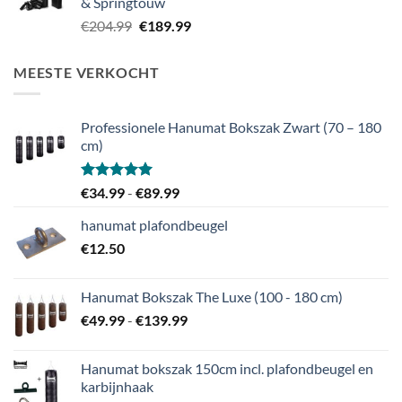
& Springtouw
Oorspronkelijke
Huidige
€
204.99
€
189.99
prijs
prijs
was:
is:
MEESTE VERKOCHT
€204.99.
€189.99.
Professionele Hanumat Bokszak Zwart (70 – 180
cm)
Gewaardeerd
Prijsklasse:
€
34.99
-
€
89.99
5.00
uit 5
€34.99
hanumat plafondbeugel
tot
€
12.50
€89.99
Hanumat Bokszak The Luxe (100 - 180 cm)
Prijsklasse:
€
49.99
-
€
139.99
€49.99
tot
Hanumat bokszak 150cm incl. plafondbeugel en
€139.99
karbijnhaak