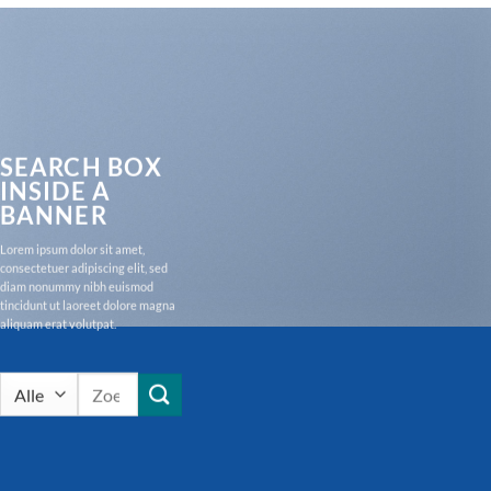
SEARCH BOX
INSIDE A
BANNER
Lorem ipsum dolor sit amet,
consectetuer adipiscing elit, sed
diam nonummy nibh euismod
tincidunt ut laoreet dolore magna
aliquam erat volutpat.
Zoeken
naar: