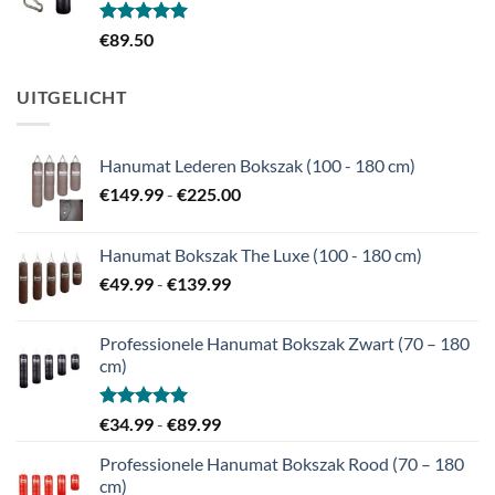
Gewaardeerd
€
89.50
5.00
uit 5
UITGELICHT
Hanumat Lederen Bokszak (100 - 180 cm)
Prijsklasse:
€
149.99
-
€
225.00
€149.99
tot
Hanumat Bokszak The Luxe (100 - 180 cm)
€225.00
Prijsklasse:
€
49.99
-
€
139.99
€49.99
tot
Professionele Hanumat Bokszak Zwart (70 – 180
€139.99
cm)
Gewaardeerd
Prijsklasse:
€
34.99
-
€
89.99
5.00
uit 5
€34.99
Professionele Hanumat Bokszak Rood (70 – 180
tot
cm)
€89.99