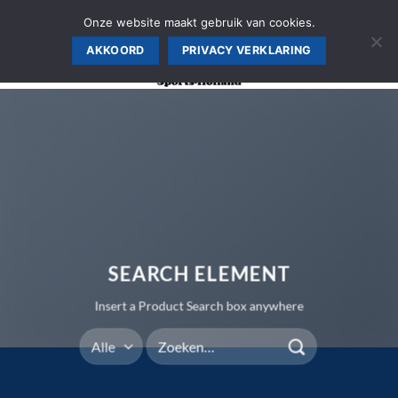
Ga
AANMELDEN SPORTSCHOOL, WINKEL PRIJS >>
Onze website maakt gebruik van cookies.
naar
AKKOORD
PRIVACY VERKLARING
inhoud
SEARCH ELEMENT
Insert a Product Search box anywhere
Zoeken
naar: