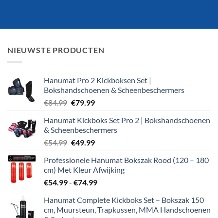
NIEUWSTE PRODUCTEN
Hanumat Pro 2 Kickboksen Set |
Bokshandschoenen & Scheenbeschermers
Oorspronkelijke
Huidige
€
84.99
€
79.99
prijs
prijs
Hanumat Kickboks Set Pro 2 | Bokshandschoenen
was:
is:
& Scheenbeschermers
€84.99.
€79.99.
Oorspronkelijke
Huidige
€
54.99
€
49.99
prijs
prijs
Professionele Hanumat Bokszak Rood (120 – 180
was:
is:
cm) Met Kleur Afwijking
€54.99.
€49.99.
Prijsklasse:
€
54.99
-
€
74.99
€54.99
Hanumat Complete Kickboks Set – Bokszak 150
tot
cm, Muursteun, Trapkussen, MMA Handschoenen
€74.99