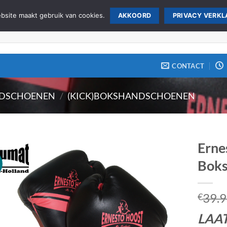
site maakt gebruik van cookies.
AKKOORD
PRIVACY VERKL
CONTACT
DSCHOENEN
/
(KICK)BOKSHANDSCHOENEN
Erne
Boks
Zet op
verlanglijst
39.
€
LAAT