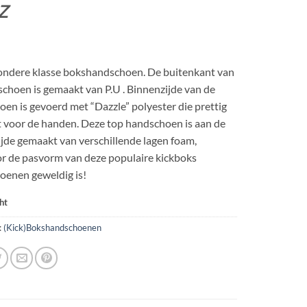
€39.99.
€19.99.
Z
ondere klasse bokshandschoen. De buitenkant van
choen is gemaakt van P.U . Binnenzijde van de
en is gevoerd met “Dazzle” polyester die prettig
 voor de handen. Deze top handschoen is aan de
jde gemaakt van verschillende lagen foam,
r de pasvorm van deze populaire kickboks
oenen geweldig is!
ht
:
(Kick)Bokshandschoenen