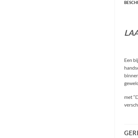
BESCH
LAA
Een bi
handsc
binnen
geweld
met “D
versch
GER