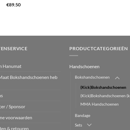
€34
Gewaardeerd
€
89.50
5.00
uit 5
tot
€89
ENSERVICE
PRODUCTCATEGORIEËN
m Hanumat
Handschoenen
Maat Bokshandschoenen heb
Bokshandschoenen
(Kick)Bokshandschoenen
ns
(Kick)Bokshandschoenen (k
MMA Handschoenen
cer / Sponsor
Bandage
ne voorwaarden
Sets
en & retouren