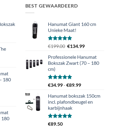
BEST GEWAARDEERD
Bokszak
Hanumat Giant 160 cm
Unieke Maat!
rijsklasse:
€149.99
Gewaardeerd
Oorspronkelijke
Huidige
€
199.00
€
134.99
The
ot
5.00
uit 5
prijs
prijs
)
€225.00
Professionele Hanumat
was:
is:
ijsklasse:
Bokszak Zwart (70 – 180
€199.00.
€134.99.
9.99
cm)
umat
t
– 180
139.99
Gewaardeerd
Prijsklasse:
€
34.99
-
€
89.99
5.00
uit 5
€34.99
Hanumat bokszak 150cm
tot
jsklasse:
incl. plafondbeugel en
€89.99
.99
karbijnhaak
umat
– 180
.99
Gewaardeerd
€
89.50
5.00
uit 5
jsklasse: