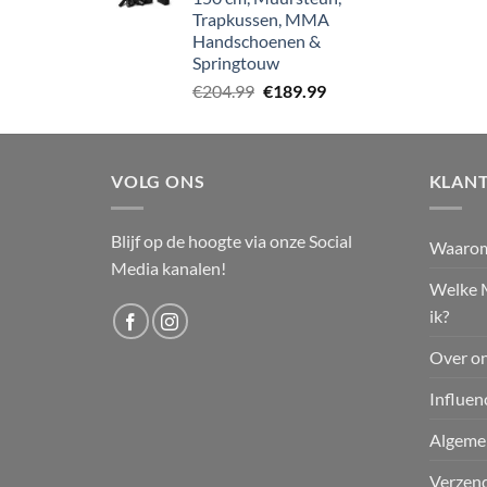
Trapkussen, MMA
Handschoenen &
Springtouw
Oorspronkelijke
Huidige
€
204.99
€
189.99
prijs
prijs
was:
is:
€204.99.
€189.99.
VOLG ONS
KLANT
Blijf op de hoogte via onze Social
Waaro
Media kanalen!
Welke 
ik?
Over o
Influen
Algeme
Verzend