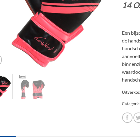
14 O
Een bijz
de hands
handscho
aanvoelt
binnenzi
waardoo
handsch
Uitverkoc
Categorie