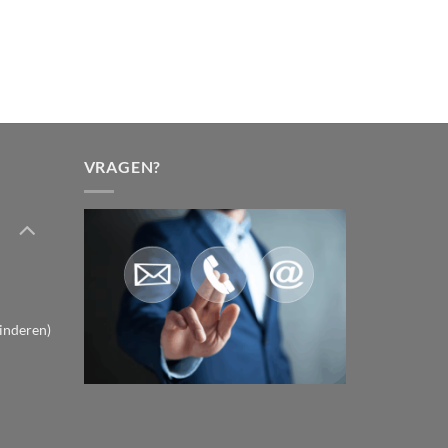
.99
.99
VRAGEN?
inderen)