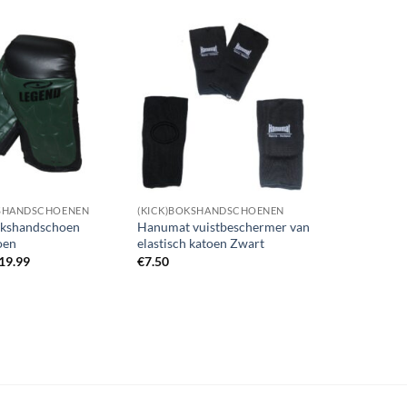
Zet op
Zet op
verlanglijst
verlanglijst
KSHANDSCHOENEN
(KICK)BOKSHANDSCHOENEN
okshandschoen
Hanumat vuistbeschermer van
oen
elastisch katoen Zwart
Prijsklasse:
19.99
€
7.50
€17.50
tot
€19.99