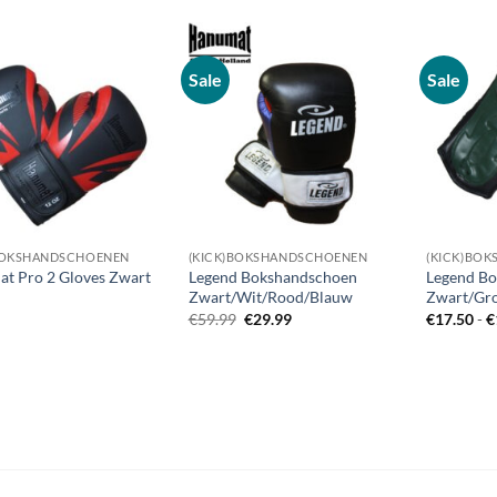
Sale
Sale
Zet op
Zet op
verlanglijst
verlanglijst
BOKSHANDSCHOENEN
(KICK)BOKSHANDSCHOENEN
(KICK)BO
t Pro 2 Gloves Zwart
Legend Bokshandschoen
Legend B
Zwart/Wit/Rood/Blauw
Zwart/Gr
Oorspronkelijke
Huidige
€
59.99
€
29.99
€
17.50
-
€
prijs
prijs
was:
is:
€59.99.
€29.99.