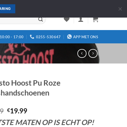
Over ons
Contact
ARING
10:00 - 17:00
0255-530647
APP MET ONS
sto Hoost Pu Roze
handschoenen
Oorspronkelijke
Huidige
99
19.99
€
prijs
prijs
STE MATEN OP IS ECHT OP!
was:
is: