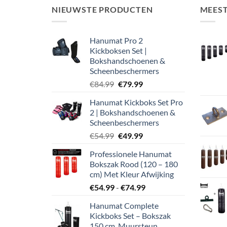
NIEUWSTE PRODUCTEN
MEES
Hanumat Pro 2
Kickboksen Set |
Bokshandschoenen &
Scheenbeschermers
Oorspronkelijke
Huidige
€
84.99
€
79.99
prijs
prijs
Hanumat Kickboks Set Pro
was:
is:
2 | Bokshandschoenen &
€84.99.
€79.99.
Scheenbeschermers
Oorspronkelijke
Huidige
€
54.99
€
49.99
prijs
prijs
Professionele Hanumat
was:
is:
Bokszak Rood (120 – 180
€54.99.
€49.99.
cm) Met Kleur Afwijking
Prijsklasse:
€
54.99
-
€
74.99
€54.99
Hanumat Complete
tot
Kickboks Set – Bokszak
€74.99
150 cm, Muursteun,