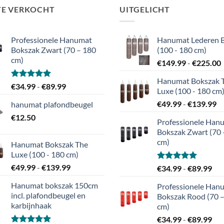
TE VERKOCHT
UITGELICHT
Professionele Hanumat
Hanumat Lederen 
Bokszak Zwart (70 – 180
(100 - 180 cm)
cm)
P
€
149.99
-
€
225.00
Hanumat Bokszak 
t
Gewaardeerd
Prijsklasse:
€
34.99
-
€
89.99
Luxe (100 - 180 cm
5.00
uit 5
€34.99
Pr
€
49.99
-
€
139.99
hanumat plafondbeugel
tot
€4
€
12.50
€89.99
Professionele Han
to
Bokszak Zwart (70 
€
cm)
Hanumat Bokszak The
Luxe (100 - 180 cm)
Prijsklasse:
€
49.99
-
€
139.99
Gewaardeerd
Pri
€
34.99
-
€
89.99
5.00
uit 5
€49.99
€34
Hanumat bokszak 150cm
Professionele Han
tot
tot
incl. plafondbeugel en
Bokszak Rood (70 
€139.99
€89
karbijnhaak
cm)
Pri
€
34.99
-
€
89.99