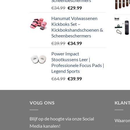
Scheenbeschermers
Oorspronkelijke
Huidige
€
34.99
€
29.99
prijs
prijs
Hanumat Volwassenen
was:
is:
Kickboks Set –
€34.99.
€29.99.
Kickbokshandschoenen &
Scheenbeschermers
Oorspronkelijke
Huidige
€
39.99
€
34.99
prijs
prijs
Power Impact
was:
is:
Stootkussens Leer |
€39.99.
€34.99.
Professionele Focus Pads |
Legend Sports
Oorspronkelijke
Huidige
€
64.99
€
39.99
prijs
prijs
was:
is:
€64.99.
€39.99.
VOLG ONS
KLANT
Blijf op de hoogte via onze Social
Waaro
Media kanalen!