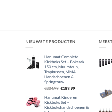
€69.99
€69.99
tot
tot
€79.99
€79.99
NIEUWSTE PRODUCTEN
MEES
Hanumat Complete
Kickboks Set – Bokszak
150 cm, Muursteun,
Trapkussen, MMA
Handschoenen &
Springtouw
Oorspronkelijke
Huidige
€
204.99
€
189.99
prijs
prijs
Hanumat Kinderen
was:
is:
Kickboks Set –
€204.99.
€189.99.
Kickbokshandschoenen &