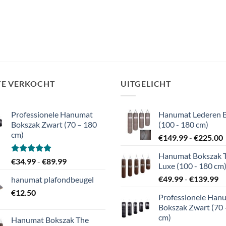
€69.99
€425.00.
€399.99.
tot
€79.99
TE VERKOCHT
UITGELICHT
Professionele Hanumat
Hanumat Lederen 
Bokszak Zwart (70 – 180
(100 - 180 cm)
cm)
P
€
149.99
-
€
225.00
Hanumat Bokszak 
t
Gewaardeerd
Prijsklasse:
€
34.99
-
€
89.99
Luxe (100 - 180 cm
5.00
uit 5
€34.99
Pr
€
49.99
-
€
139.99
hanumat plafondbeugel
tot
€4
€
12.50
€89.99
Professionele Han
to
Bokszak Zwart (70 
€
cm)
Hanumat Bokszak The