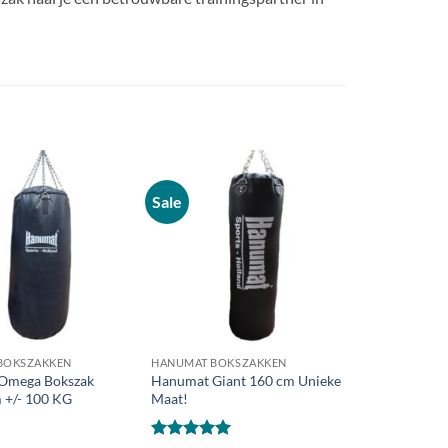
Sale
Zet op
Zet op
verlanglijst
verlanglijst
BOKSZAKKEN
HANUMAT BOKSZAKKEN
Omega Bokszak
Hanumat Giant 160 cm Unieke
 +/- 100 KG
Maat!