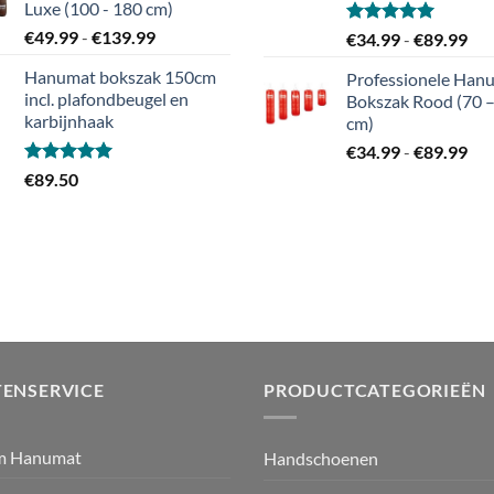
Luxe (100 - 180 cm)
Prijsklasse:
€
49.99
-
€
139.99
Gewaardeerd
Pri
€
34.99
-
€
89.99
5.00
uit 5
€49.99
€34
Hanumat bokszak 150cm
Professionele Han
tot
tot
incl. plafondbeugel en
Bokszak Rood (70 
€139.99
€89
karbijnhaak
cm)
Pri
€
34.99
-
€
89.99
€34
Gewaardeerd
€
89.50
5.00
uit 5
tot
€89
ENSERVICE
PRODUCTCATEGORIEËN
m Hanumat
Handschoenen