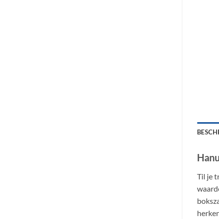
BESCH
Hanu
Til je
waarde
boksza
herken