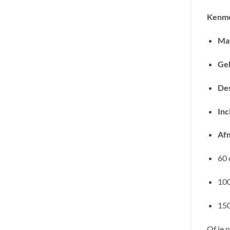
Kenme
Mat
Geb
Des
Inc
Afm
60 
100
150
Of je 