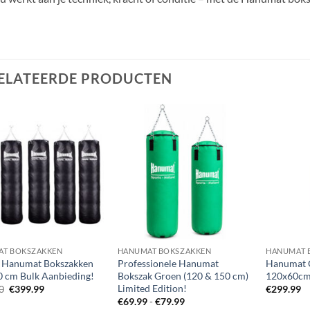
ELATEERDE PRODUCTEN
Zet op
Zet op
verlanglijst
verlanglijst
AT BOKSZAKKEN
HANUMAT BOKSZAKKEN
HANUMAT 
s Hanumat Bokszakken
Professionele Hanumat
Hanumat 
0 cm Bulk Aanbieding!
Bokszak Groen (120 & 150 cm)
120x60cm
Limited Edition!
Oorspronkelijke
Huidige
0
€
399.99
€
299.99
prijs
prijs
Prijsklasse:
€
69.99
-
€
79.99
was:
is: