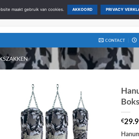
site maakt gebruik van cookies.
AKKOORD
PRIVACY VERKL
CONTACT
KSZAKKEN
Hanu
Boks
Zet op
verlanglijst
29.
€
Hanum