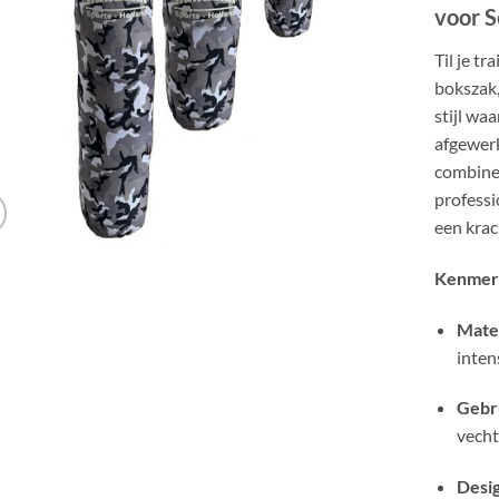
voor S
Til je t
bokszak,
stijl wa
afgewerk
combine
professi
een krac
Kenmer
Mater
inten
Gebr
vecht
Desi