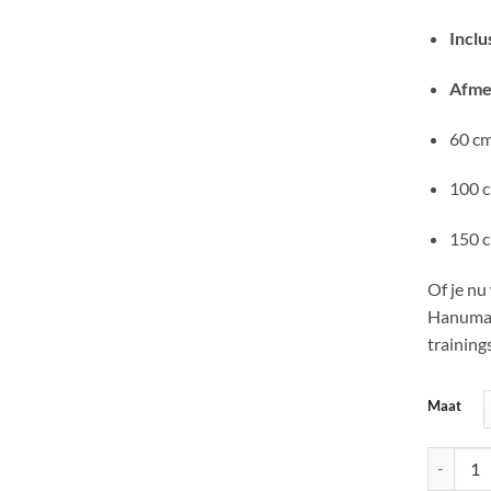
Inclu
Afme
60 cm
100 
150 
Of je nu
Hanumat
training
Maat
Hanumat 