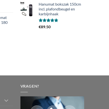
€34.99
Hanumat bokszak 150cm
tot
jsklasse:
incl. plafondbeugel en
€89.99
.99
karbijnhaak
umat
– 180
.99
Gewaardeerd
€
89.50
5.00
uit 5
jsklasse:
.99
.99
VRAGEN?