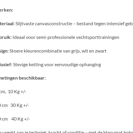
rken:
eriaal:
Slijtvaste canvasconstructie – bestand tegen intensief geb
ruik:
Ideaal voor semi-professionele vechtsporttrainingen
ign:
Stoere kleurencombinatie van grijs, wit en zwart
lusief:
Stevige ketting voor eenvoudige ophanging
etingen beschikbaar:
cm, 10 Kg +/-
 cm 30 Kg +/-
 cm 40 Kg +/-
nu werkt aan je techniek, kracht of conditie – met de Hanumat bok