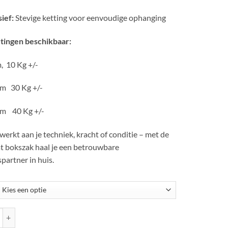
sief:
Stevige ketting voor eenvoudige ophanging
tingen beschikbaar:
, 10 Kg +/-
cm 30 Kg +/-
cm 40 Kg +/-
 werkt aan je techniek, kracht of conditie – met de
 bokszak haal je een betrouwbare
spartner in huis.
Army Legerprint Grijs Bokszak aantal