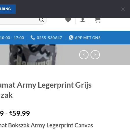
Over ons
Contact
ARING
10:00 - 17:00
0255-530647
APP MET ONS
mat Army Legerprint Grijs
zak
Prijsklasse:
99
-
59.99
€
€29.99
at Bokszak Army Legerprint Canvas
tot