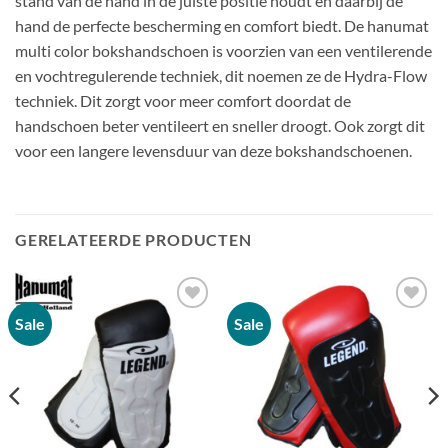
stand van de hand in de juiste positie houdt en daarbij de
hand de perfecte bescherming en comfort biedt. De hanumat
multi color bokshandschoen is voorzien van een ventilerende
en vochtregulerende techniek, dit noemen ze de Hydra-Flow
techniek. Dit zorgt voor meer comfort doordat de
handschoen beter ventileert en sneller droogt. Ook zorgt dit
voor een langere levensduur van deze bokshandschoenen.
GERELATEERDE PRODUCTEN
Sale
Sale
Zet op
Zet op
verlanglijst
verlanglijst