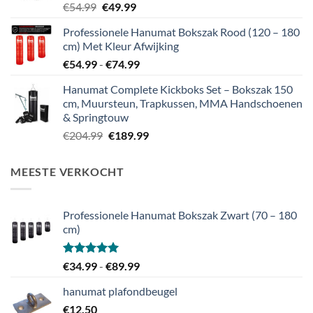
Oorspronkelijke
Huidige
€
54.99
€
49.99
prijs
prijs
Professionele Hanumat Bokszak Rood (120 – 180
was:
is:
cm) Met Kleur Afwijking
€54.99.
€49.99.
Prijsklasse:
€
54.99
-
€
74.99
€54.99
Hanumat Complete Kickboks Set – Bokszak 150
tot
cm, Muursteun, Trapkussen, MMA Handschoenen
€74.99
& Springtouw
Oorspronkelijke
Huidige
€
204.99
€
189.99
prijs
prijs
was:
is:
MEESTE VERKOCHT
€204.99.
€189.99.
Professionele Hanumat Bokszak Zwart (70 – 180
cm)
Gewaardeerd
Prijsklasse:
€
34.99
-
€
89.99
5.00
uit 5
€34.99
hanumat plafondbeugel
tot
€
12.50
€89.99