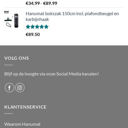
Gewaardeerd
Prijsklasse:
€
34.99
-
€
89.99
5.00
uit 5
€34.99
Hanumat bokszak 150cm incl. plafondbeugel en
tot
karbijnhaak
€89.99
Gewaardeerd
€
89.50
5.00
uit 5
VOLG ONS
Blijf op de hoogte via onze Social Media kanalen!
KLANTENSERVICE
Waarom Hanumat