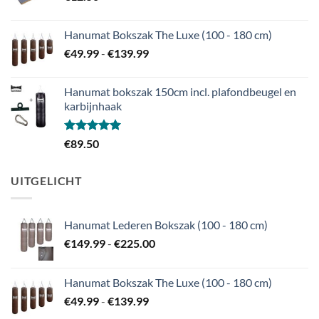
Hanumat Bokszak The Luxe (100 - 180 cm)
Prijsklasse:
€
49.99
-
€
139.99
€49.99
tot
Hanumat bokszak 150cm incl. plafondbeugel en
€139.99
karbijnhaak
Gewaardeerd
€
89.50
5.00
uit 5
UITGELICHT
Hanumat Lederen Bokszak (100 - 180 cm)
Prijsklasse:
€
149.99
-
€
225.00
€149.99
tot
Hanumat Bokszak The Luxe (100 - 180 cm)
€225.00
Prijsklasse:
€
49.99
-
€
139.99
€49.99