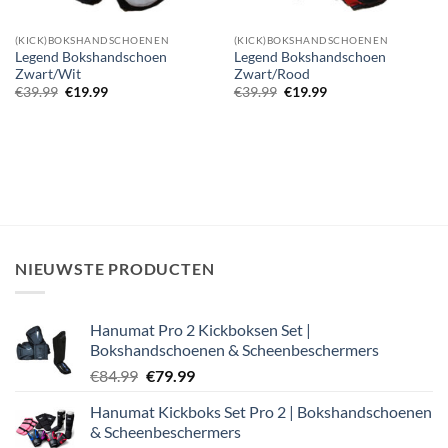
(KICK)BOKSHANDSCHOENEN
(KICK)BOKSHANDSCHOENEN
Legend Bokshandschoen
Legend Bokshandschoen
Zwart/Wit
Zwart/Rood
Oorspronkelijke
Huidige
Oorspronkelijke
Huidige
€
39.99
€
19.99
€
39.99
€
19.99
prijs
prijs
prijs
prijs
was:
is:
was:
is:
€39.99.
€19.99.
€39.99.
€19.99.
NIEUWSTE PRODUCTEN
Hanumat Pro 2 Kickboksen Set |
Bokshandschoenen & Scheenbeschermers
Oorspronkelijke
Huidige
€
84.99
€
79.99
prijs
prijs
Hanumat Kickboks Set Pro 2 | Bokshandschoenen
was:
is:
& Scheenbeschermers
€84.99.
€79.99.