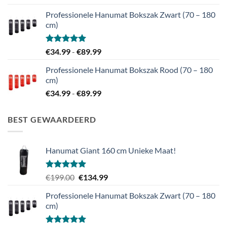
tot
Professionele Hanumat Bokszak Zwart (70 – 180
€139.99
cm)
Gewaardeerd
Prijsklasse:
€
34.99
-
€
89.99
5.00
uit 5
€34.99
Professionele Hanumat Bokszak Rood (70 – 180
tot
cm)
€89.99
Prijsklasse:
€
34.99
-
€
89.99
€34.99
tot
BEST GEWAARDEERD
€89.99
Hanumat Giant 160 cm Unieke Maat!
Gewaardeerd
Oorspronkelijke
Huidige
€
199.00
€
134.99
5.00
uit 5
prijs
prijs
Professionele Hanumat Bokszak Zwart (70 – 180
was:
is:
cm)
€199.00.
€134.99.