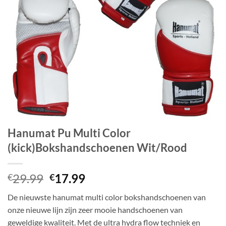
Hanumat Pu Multi Color
(kick)Bokshandschoenen Wit/Rood
Oorspronkelijke
Huidige
29.99
17.99
€
€
prijs
prijs
De nieuwste hanumat multi color bokshandschoenen van
was:
is:
onze nieuwe lijn zijn zeer mooie handschoenen van
€29.99.
€17.99.
geweldige kwaliteit. Met de ultra hydra flow techniek en