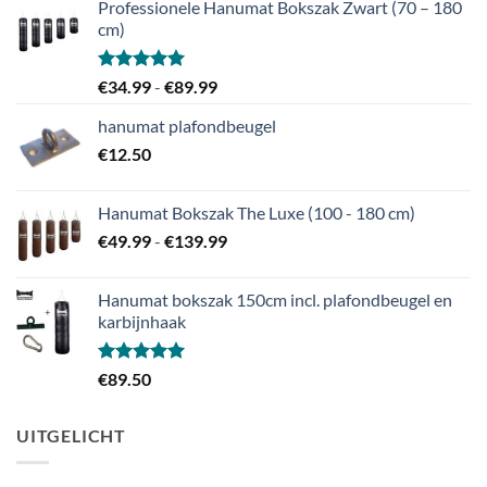
Professionele Hanumat Bokszak Zwart (70 – 180
cm)
Gewaardeerd
Prijsklasse:
€
34.99
-
€
89.99
5.00
uit 5
€34.99
hanumat plafondbeugel
tot
€
12.50
€89.99
Hanumat Bokszak The Luxe (100 - 180 cm)
Prijsklasse:
€
49.99
-
€
139.99
€49.99
tot
Hanumat bokszak 150cm incl. plafondbeugel en
€139.99
karbijnhaak
Gewaardeerd
€
89.50
5.00
uit 5
UITGELICHT