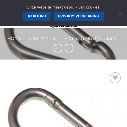
Ga
AANMELDEN SPORTSCHOOL, WINKEL PRIJS >>
Onze website maakt gebruik van cookies.
naar
AKKOORD
PRIVACY VERKLARING
inhoud
HOME
/
BOKSZAKKEN
/
BEVESTIGINGSMATERIAAL
Zet op
verlanglijst