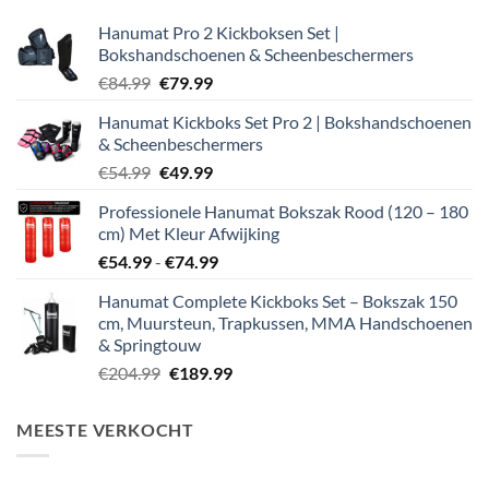
Hanumat Pro 2 Kickboksen Set |
Bokshandschoenen & Scheenbeschermers
Oorspronkelijke
Huidige
€
84.99
€
79.99
prijs
prijs
Hanumat Kickboks Set Pro 2 | Bokshandschoenen
was:
is:
& Scheenbeschermers
€84.99.
€79.99.
Oorspronkelijke
Huidige
€
54.99
€
49.99
prijs
prijs
Professionele Hanumat Bokszak Rood (120 – 180
was:
is:
cm) Met Kleur Afwijking
€54.99.
€49.99.
Prijsklasse:
€
54.99
-
€
74.99
€54.99
Hanumat Complete Kickboks Set – Bokszak 150
tot
cm, Muursteun, Trapkussen, MMA Handschoenen
€74.99
& Springtouw
Oorspronkelijke
Huidige
€
204.99
€
189.99
prijs
prijs
was:
is:
MEESTE VERKOCHT
€204.99.
€189.99.