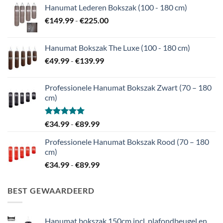
Hanumat Lederen Bokszak (100 - 180 cm)
Prijsklasse:
€
149.99
-
€
225.00
€149.99
tot
Hanumat Bokszak The Luxe (100 - 180 cm)
€225.00
Prijsklasse:
€
49.99
-
€
139.99
€49.99
tot
Professionele Hanumat Bokszak Zwart (70 – 180
€139.99
cm)
Gewaardeerd
Prijsklasse:
€
34.99
-
€
89.99
5.00
uit 5
€34.99
Professionele Hanumat Bokszak Rood (70 – 180
tot
cm)
€89.99
Prijsklasse:
€
34.99
-
€
89.99
€34.99
tot
BEST GEWAARDEERD
€89.99
Hanumat bokszak 150cm incl. plafondbeugel en