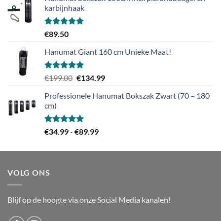
karbijnhaak
Gewaardeerd
€
89.50
5.00
uit 5
Hanumat Giant 160 cm Unieke Maat!
Gewaardeerd
Oorspronkelijke
Huidige
€
199.00
€
134.99
5.00
uit 5
prijs
prijs
Professionele Hanumat Bokszak Zwart (70 – 180
was:
is:
cm)
€199.00.
€134.99.
Gewaardeerd
Prijsklasse:
€
34.99
-
€
89.99
5.00
uit 5
€34.99
tot
€89.99
VOLG ONS
Blijf op de hoogte via onze Social Media kanalen!