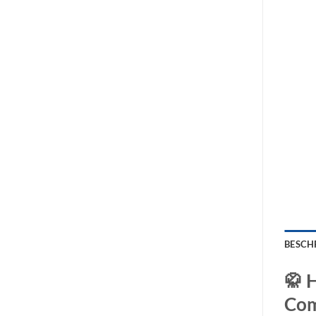
BESCH
🥋
H
Com