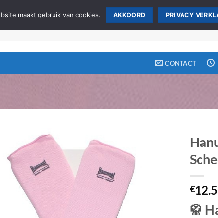
site maakt gebruik van cookies.
AKKOORD
PRIVACY VERKL
CONTACT
Hanu
Sche
Zet op
verlanglijst
12.
€
🥋
Ha