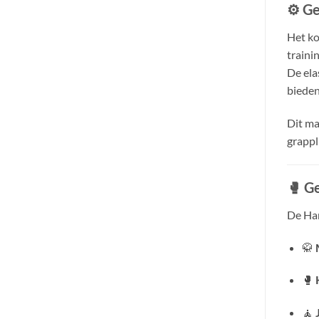
⚙️
Ge
Het k
traini
De ela
bieden
Dit ma
grappl
🥊
Ge
De Han
🥋
🥊
🧘