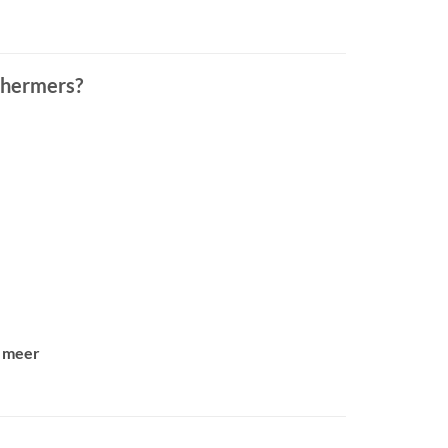
chermers?
& meer