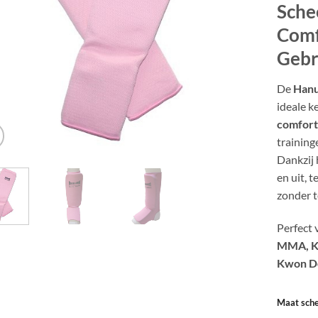
Sche
Comf
Gebr
De
Hanu
ideale k
comfort
training
Dankzij
en uit, t
zonder t
Perfect 
MMA, Kar
Kwon D
Maat sch