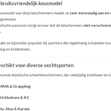
bruiksvriendelijk kousmodel
ousmodel van deze beschermers maakt ze
zeer eenvoudig aan en u
ngssessies.
stische pasvorm zorgt ervoor dat de beschermers
niet verschuiv
.
akt ze bijzonder populair bij sporters die regelmatig schakelen tu
ing en kickboksen.
schikt voor diverse vechtsporten
umat elastische scheenbeschermers zijn veelzijdig inzetbaar en i
MMA & Grappling
Kickboksen & K1
Jiu-Jitsu & Karate