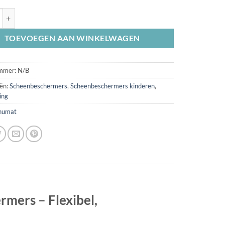
Elastische Scheenbeschermers Roze aantal
TOEVOEGEN AAN WINKELWAGEN
ummer:
N/B
ën:
Scheenbeschermers
,
Scheenbeschermers kinderen
,
ing
numat
mers – Flexibel,