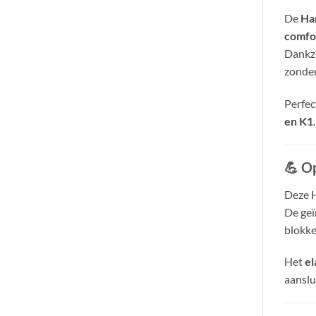
De
Ha
comfo
Dankzi
zonder
Perfec
en K1
.
💪
Op
Deze 
De geï
blokke
Het
el
aanslui