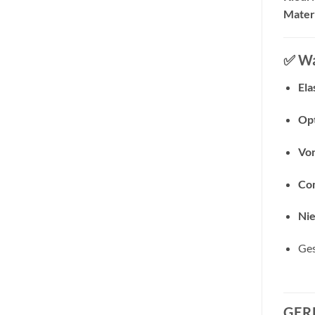
Materi
✅
Wa
Ela
Opt
Vor
Co
Nie
Ges
GER