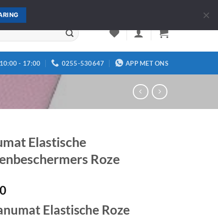
Over ons
Contact
ARING
10:00 - 17:00
0255-530647
APP MET ONS
mat Elastische
enbeschermers Roze
50
numat Elastische Roze