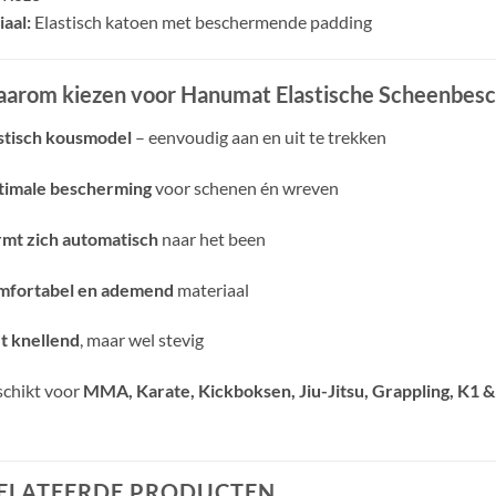
aal:
Elastisch katoen met beschermende padding
arom kiezen voor Hanumat Elastische Scheenbes
stisch kousmodel
– eenvoudig aan en uit te trekken
imale bescherming
voor schenen én wreven
mt zich automatisch
naar het been
mfortabel en ademend
materiaal
t knellend
, maar wel stevig
chikt voor
MMA, Karate, Kickboksen, Jiu-Jitsu, Grappling, K1 
ELATEERDE PRODUCTEN