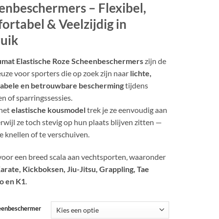
enbeschermers – Flexibel,
ortabel & Veelzijdig in
uik
mat Elastische Roze Scheenbeschermers
zijn de
euze voor sporters die op zoek zijn naar
lichte,
abele en betrouwbare bescherming
tijdens
en of sparringssessies.
 het
elastische kousmodel
trek je ze eenvoudig aan
erwijl ze toch stevig op hun plaats blijven zitten —
e knellen of te verschuiven.
voor een breed scala aan vechtsporten, waaronder
ate, Kickboksen, Jiu-Jitsu, Grappling, Tae
o en K1
.
eenbeschermer