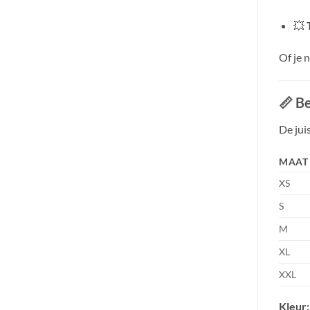
💥
Of je 
📏
Be
De jui
MAAT
XS
S
M
XL
XXL
Kleur: