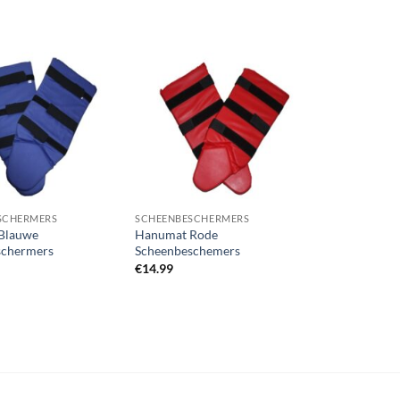
Zet op
Zet op
verlanglijst
verlanglijst
SCHERMERS
SCHEENBESCHERMERS
Blauwe
Hanumat Rode
schermers
Scheenbeschemers
€
14.99