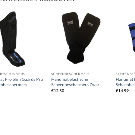
Zet op
Zet op
verlanglijst
verlanglijst
NBESCHERMERS
SCHEENBESCHERMERS
SCHEENBE
t Pro Shin Guards Pro
Hanumat elastische
Hanumat 
enbeschermers
Scheenbeschermers Zwart
Scheenbe
€
12.50
€
14.99