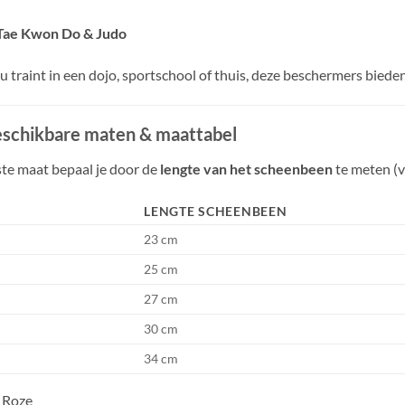
Tae Kwon Do & Judo
nu traint in een dojo, sportschool of thuis, deze beschermers biede
schikbare maten & maattabel
ste maat bepaal je door de
lengte van het scheenbeen
te meten (v
LENGTE SCHEENBEEN
23 cm
25 cm
27 cm
30 cm
34 cm
Roze