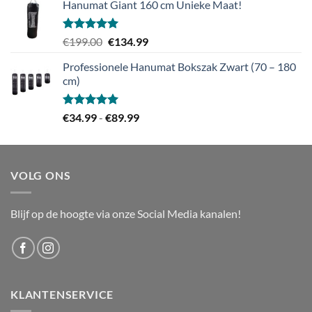
Hanumat Giant 160 cm Unieke Maat!
Gewaardeerd
Oorspronkelijke
Huidige
€
199.00
€
134.99
5.00
uit 5
prijs
prijs
Professionele Hanumat Bokszak Zwart (70 – 180
was:
is:
cm)
€199.00.
€134.99.
Gewaardeerd
Prijsklasse:
€
34.99
-
€
89.99
5.00
uit 5
€34.99
tot
€89.99
VOLG ONS
Blijf op de hoogte via onze Social Media kanalen!
KLANTENSERVICE