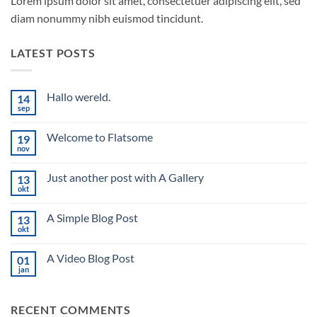
Lorem ipsum dolor sit amet, consectetuer adipiscing elit, sed
diam nonummy nibh euismod tincidunt.
LATEST POSTS
Hallo wereld.
14
sep
Geen
reacties
op
Welcome to Flatsome
19
Hallo
wereld.
nov
Geen
reacties
op
Just another post with A Gallery
13
Welcome
to
okt
Geen
Flatsome
reacties
op
A Simple Blog Post
13
Just
another
okt
Geen
post
reacties
with
op
A
A Video Blog Post
01
A
Gallery
Simple
jan
Geen
Blog
reacties
Post
op
A
RECENT COMMENTS
Video