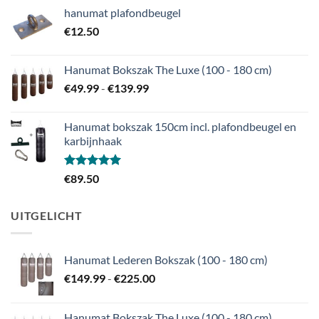
€34.99
hanumat plafondbeugel
tot
€
12.50
€89.99
Hanumat Bokszak The Luxe (100 - 180 cm)
Prijsklasse:
€
49.99
-
€
139.99
€49.99
tot
Hanumat bokszak 150cm incl. plafondbeugel en
€139.99
karbijnhaak
Gewaardeerd
€
89.50
5.00
uit 5
UITGELICHT
Hanumat Lederen Bokszak (100 - 180 cm)
Prijsklasse:
€
149.99
-
€
225.00
€149.99
tot
Hanumat Bokszak The Luxe (100 - 180 cm)