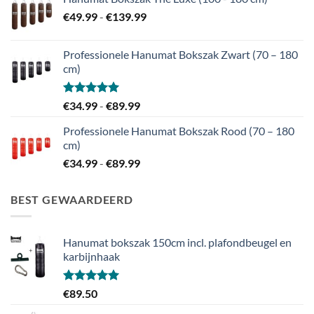
€225.00
Prijsklasse:
€
49.99
-
€
139.99
€49.99
tot
Professionele Hanumat Bokszak Zwart (70 – 180
€139.99
cm)
Gewaardeerd
Prijsklasse:
€
34.99
-
€
89.99
5.00
uit 5
€34.99
Professionele Hanumat Bokszak Rood (70 – 180
tot
cm)
€89.99
Prijsklasse:
€
34.99
-
€
89.99
€34.99
tot
BEST GEWAARDEERD
€89.99
Hanumat bokszak 150cm incl. plafondbeugel en
karbijnhaak
Gewaardeerd
€
89.50
5.00
uit 5