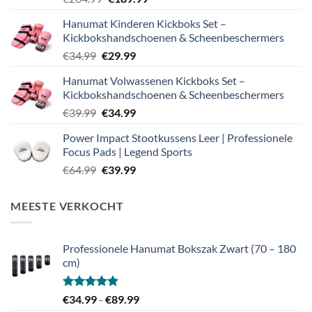
prijs
prijs
Hanumat Kinderen Kickboks Set –
was:
is:
Kickbokshandschoenen & Scheenbeschermers
€204.99.
€189.99.
Oorspronkelijke
Huidige
€
34.99
€
29.99
prijs
prijs
Hanumat Volwassenen Kickboks Set –
was:
is:
Kickbokshandschoenen & Scheenbeschermers
€34.99.
€29.99.
Oorspronkelijke
Huidige
€
39.99
€
34.99
prijs
prijs
Power Impact Stootkussens Leer | Professionele
was:
is:
Focus Pads | Legend Sports
€39.99.
€34.99.
Oorspronkelijke
Huidige
€
64.99
€
39.99
prijs
prijs
was:
is:
MEESTE VERKOCHT
€64.99.
€39.99.
Professionele Hanumat Bokszak Zwart (70 – 180
cm)
Gewaardeerd
Prijsklasse:
€
34.99
-
€
89.99
5.00
uit 5