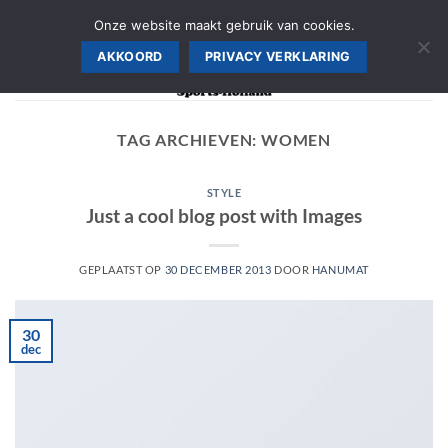
Ga
AANMELDEN SPORTSCHOOL, WINKEL PRIJS >>
Onze website maakt gebruik van cookies.
naar
AKKOORD
PRIVACY VERKLARING
inhoud
TAG ARCHIEVEN:
WOMEN
STYLE
Just a cool blog post with Images
GEPLAATST OP
30 DECEMBER 2013
DOOR
HANUMAT
30
dec