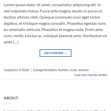
Lorem ipsum dolor sit amet, consectetur adipiscing elit. In
sed vulputate massa. Fusce ante magna, iaculis ut purus ut,
facilisis ultrices nibh. Quisque commodo nunc eget tortor
dapibus, et tristique magna convallis. Phasellus egestas nunc
eu venenatis vehicula. Phasellus et magna nulla. Proin ante
nunc, mollis a lectus ac, volutpat placerat ante. Vestibulum sit
amet […]
LEES VERDER
→
Geplaatst in
Style
|
Getagd
brooklyn
,
fashion
,
style
,
women
Laat een reactie achter
ABOUT