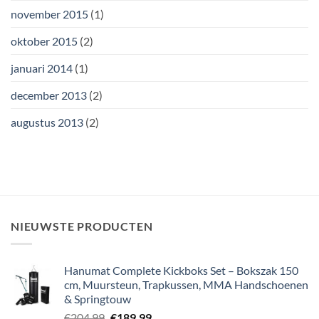
november 2015
(1)
oktober 2015
(2)
januari 2014
(1)
december 2013
(2)
augustus 2013
(2)
NIEUWSTE PRODUCTEN
Hanumat Complete Kickboks Set – Bokszak 150
cm, Muursteun, Trapkussen, MMA Handschoenen
& Springtouw
Oorspronkelijke
Huidige
€
204.99
€
189.99