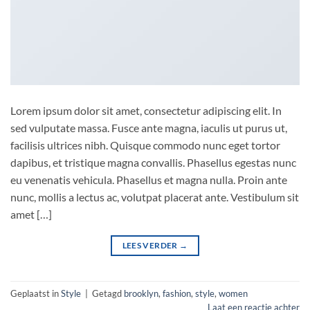
Lorem ipsum dolor sit amet, consectetur adipiscing elit. In
sed vulputate massa. Fusce ante magna, iaculis ut purus ut,
facilisis ultrices nibh. Quisque commodo nunc eget tortor
dapibus, et tristique magna convallis. Phasellus egestas nunc
eu venenatis vehicula. Phasellus et magna nulla. Proin ante
nunc, mollis a lectus ac, volutpat placerat ante. Vestibulum sit
amet […]
LEES VERDER
→
Geplaatst in
Style
|
Getagd
brooklyn
,
fashion
,
style
,
women
Laat een reactie achter